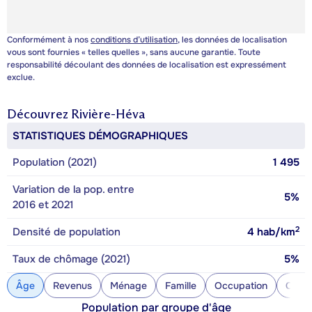
Conformément à nos
conditions d’utilisation
, les données de localisation
vous sont fournies « telles quelles », sans aucune garantie. Toute
responsabilité découlant des données de localisation est expressément
exclue.
Découvrez
Rivière-Héva
STATISTIQUES DÉMOGRAPHIQUES
Population (2021)
1 495
Variation de la pop. entre
5%
2016 et 2021
2
Densité de population
4
hab/km
Taux de chômage (2021)
5%
Âge
Revenus
Ménage
Famille
Occupation
Const
Population par groupe d'âge