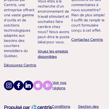
Vous êtes à la
Centris, une
commentaires à
recherche d’un
entreprise offrant
nous soumettre?
environnement de
une vaste gamme
Rien de plus simple!
travail stimulant et
d’outils et de
Il suffit de remplir le
souhaitez faire
solutions
court formulaire
carrière chez
technologiques
conçu à cet effet.
nous? Nous avons
adaptés aux
peut-être le poste
Contactez Centris
besoins des
idéal pour vous.
courtiers
immobiliers du
Voyez les emplois
Québec.
disponibles
Découvrez Centris
Voir nos
régions
Conditions
Gestion des