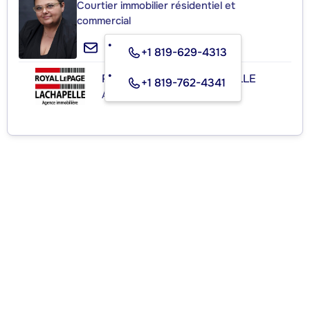
Courtier immobilier résidentiel et
commercial
+1 819-629-4313
ROYAL LEPAGE LACHAPELLE
+1 819-762-4341
Agence immobilière