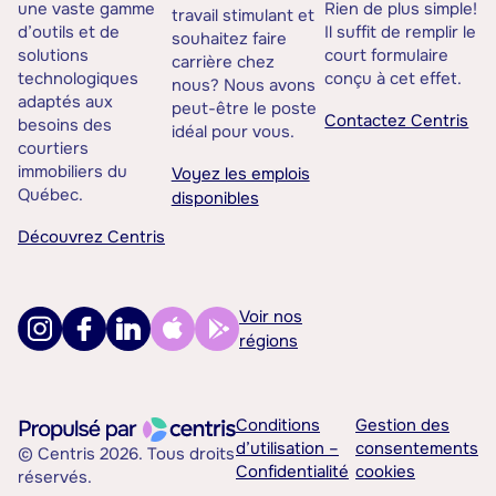
une vaste gamme
Rien de plus simple!
travail stimulant et
d’outils et de
Il suffit de remplir le
souhaitez faire
solutions
court formulaire
carrière chez
technologiques
conçu à cet effet.
nous? Nous avons
adaptés aux
peut-être le poste
Contactez Centris
besoins des
idéal pour vous.
courtiers
immobiliers du
Voyez les emplois
Québec.
disponibles
Découvrez Centris
Voir nos
régions
Conditions
Gestion des
d’utilisation –
consentements
© Centris 2026. Tous droits
Confidentialité
cookies
réservés.