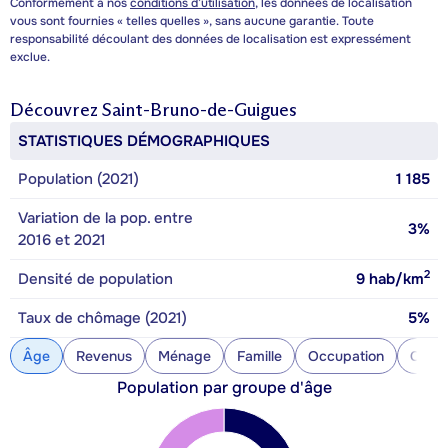
Conformément à nos
conditions d’utilisation
, les données de localisation
vous sont fournies « telles quelles », sans aucune garantie. Toute
responsabilité découlant des données de localisation est expressément
exclue.
Découvrez
Saint-Bruno-de-Guigues
STATISTIQUES DÉMOGRAPHIQUES
Population (2021)
1 185
Variation de la pop. entre
3%
2016 et 2021
2
Densité de population
9
hab/km
Taux de chômage (2021)
5%
Âge
Revenus
Ménage
Famille
Occupation
Const
Population par groupe d'âge