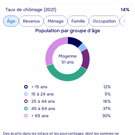
Taux de chômage (2021)
14%
Âge
Revenus
Ménage
Famille
Occupation
Const
Population par groupe d'âge
Moyenne
51 ans
< 15 ans
12%
15 à 24 ans
5%
25 à 44 ans
16%
45 à 64 ans
37%
> 65 ans
30%
Des écarts dans les totaux et les pourcentages, dont les sommes ne