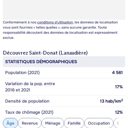
Conformément à nos
conditions d’utilisation
, les données de localisation
vous sont fournies « telles quelles », sans aucune garantie. Toute
responsabilité découlant des données de localisation est expressément
exclue.
Découvrez
Saint-Donat (Lanaudière)
STATISTIQUES DÉMOGRAPHIQUES
Population (2021)
4 561
Variation de la pop. entre
17%
2016 et 2021
2
Densité de population
13
hab/km
Taux de chômage (2021)
12%
Âge
Revenus
Ménage
Famille
Occupation
Const