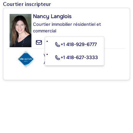
Courtier inscripteur
Nancy Langlois
Courtier immobilier résidentiel et
commercial
+1 418-929-6777
VIA CAPITALE SÉLECT
+1 418-627-3333
Agence immobilière