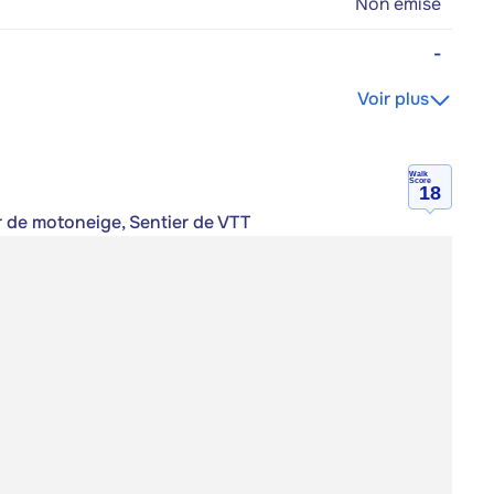
Non émise
-
Voir plus
Walk
Score
18
er de motoneige, Sentier de VTT