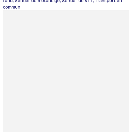
fond, Sentier de motoneige, Sentier de VTT, Transport en
commun