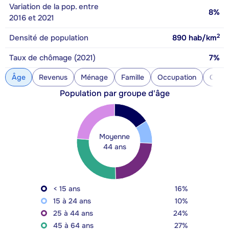
Variation de la pop. entre
8%
2016 et 2021
2
Densité de population
890
hab/km
Taux de chômage (2021)
7%
Âge
Revenus
Ménage
Famille
Occupation
Const
Population par groupe d'âge
Moyenne
44 ans
< 15 ans
16%
15 à 24 ans
10%
25 à 44 ans
24%
45 à 64 ans
27%