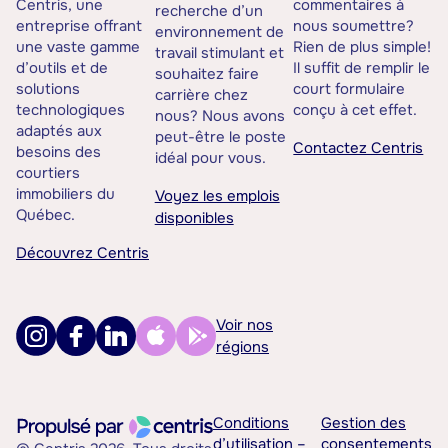
Centris, une
commentaires à
recherche d’un
entreprise offrant
nous soumettre?
environnement de
une vaste gamme
Rien de plus simple!
travail stimulant et
d’outils et de
Il suffit de remplir le
souhaitez faire
solutions
court formulaire
carrière chez
technologiques
conçu à cet effet.
nous? Nous avons
adaptés aux
peut-être le poste
Contactez Centris
besoins des
idéal pour vous.
courtiers
immobiliers du
Voyez les emplois
Québec.
disponibles
Découvrez Centris
Voir nos
régions
Conditions
Gestion des
d’utilisation –
consentements