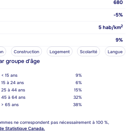
680
-5%
2
5
hab/km
9%
on
Construction
Logement
Scolarité
Langue
ar groupe d'âge
< 15 ans
9%
15 à 24 ans
6%
25 à 44 ans
15%
45 à 64 ans
32%
> 65 ans
38%
 sommes ne correspondent pas nécessairement à 100 %,
e Statistique Canada.