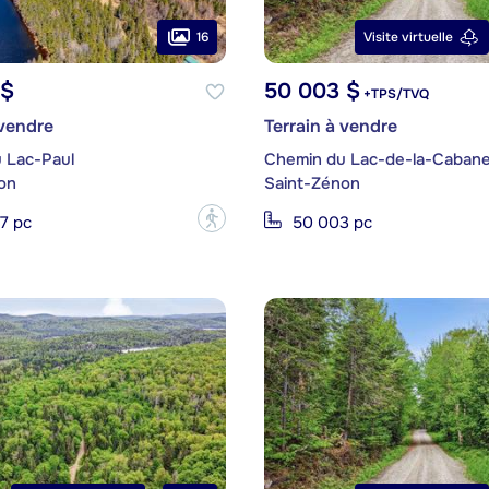
16
Visite virtuelle
 $
50 003 $
+TPS/TVQ
 vendre
Terrain à vendre
 Lac-Paul
Chemin du Lac-de-la-Caban
on
Saint-Zénon
?
7 pc
50 003 pc