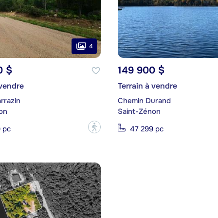
4
0 $
149 900 $
 vendre
Terrain à vendre
rrazin
Chemin Durand
on
Saint-Zénon
?
9 pc
47 299 pc