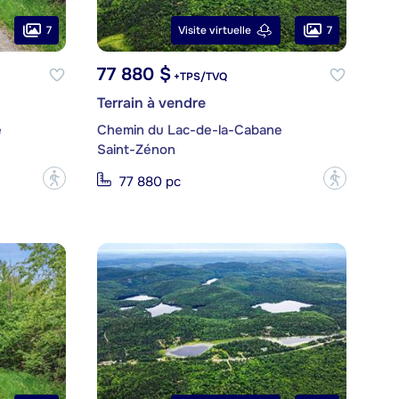
7
7
Visite virtuelle
77 880 $
+TPS/TVQ
Terrain à vendre
e
Chemin du Lac-de-la-Cabane
Saint-Zénon
?
?
77 880 pc