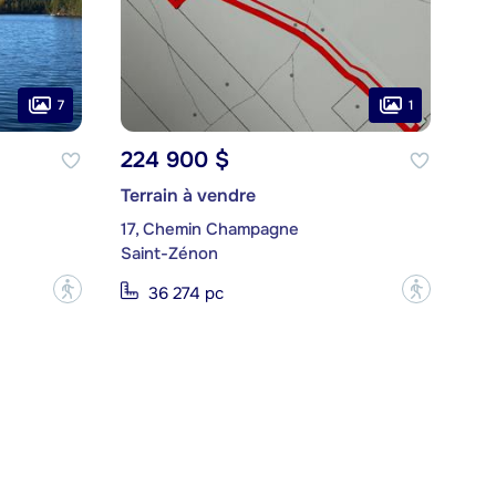
7
1
224 900 $
Terrain à vendre
17, Chemin Champagne
Saint-Zénon
?
?
36 274 pc