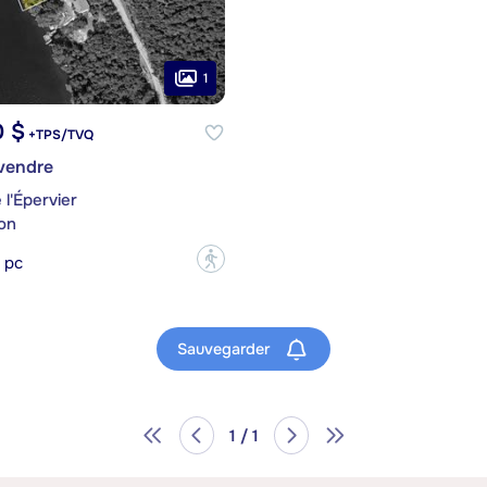
1
0 $
+TPS/TVQ
 vendre
l'Épervier
on
?
 pc
Sauvegarder
1 / 1