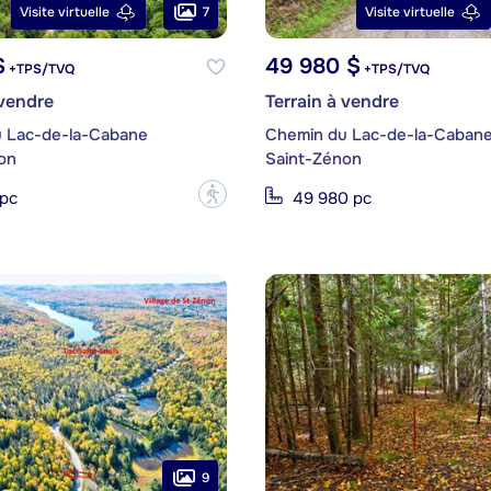
7
Visite virtuelle
Visite virtuelle
$
49 980 $
+TPS/TVQ
+TPS/TVQ
 vendre
Terrain à vendre
 Lac-de-la-Cabane
Chemin du Lac-de-la-Caban
on
Saint-Zénon
?
 pc
49 980 pc
9