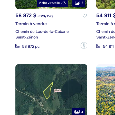
7
Visite virtuelle
58 872 $
54 911 
+TPS/TVQ
Terrain à vendre
Terrain à
Chemin du Lac-de-la-Cabane
Chemin du
Saint-Zénon
Saint-Zén
?
58 872 pc
54 911
4