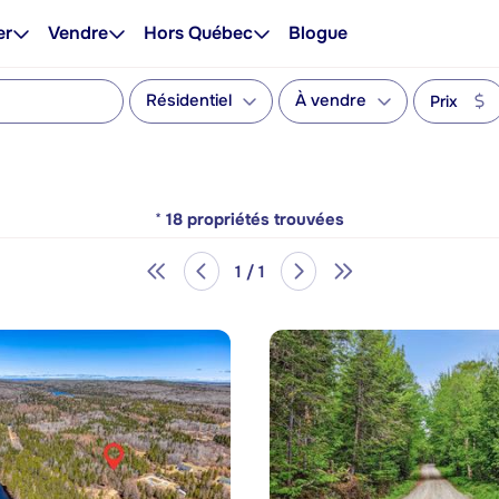
er
Vendre
Hors Québec
Blogue
Résidentiel
À vendre
Prix
*
18
propriétés trouvées
1 / 1