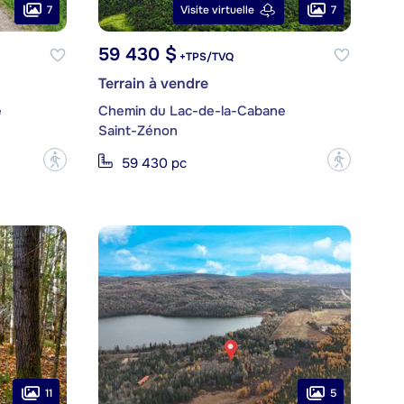
7
7
Visite virtuelle
59 430 $
+TPS/TVQ
Terrain à vendre
e
Chemin du Lac-de-la-Cabane
Saint-Zénon
?
?
59 430 pc
11
5