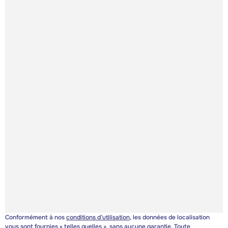
Conformément à nos
conditions d’utilisation
, les données de localisation
vous sont fournies « telles quelles », sans aucune garantie. Toute