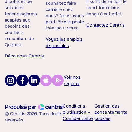
d’outils et de
Il suffit de remplir le
souhaitez faire
solutions
court formulaire
carrière chez
technologiques
conçu à cet effet.
nous? Nous avons
adaptés aux
peut-être le poste
Contactez Centris
besoins des
idéal pour vous.
courtiers
immobiliers du
Voyez les emplois
Québec.
disponibles
Découvrez Centris
Voir nos
régions
Conditions
Gestion des
d’utilisation –
consentements
© Centris 2026. Tous droits
Confidentialité
cookies
réservés.