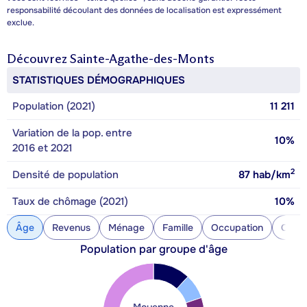
responsabilité découlant des données de localisation est expressément
exclue.
Découvrez
Sainte-Agathe-des-Monts
STATISTIQUES DÉMOGRAPHIQUES
Population (2021)
11 211
Variation de la pop. entre
10%
2016 et 2021
2
Densité de population
87
hab/km
Taux de chômage (2021)
10%
Âge
Revenus
Ménage
Famille
Occupation
Const
Population par groupe d'âge
Moyenne