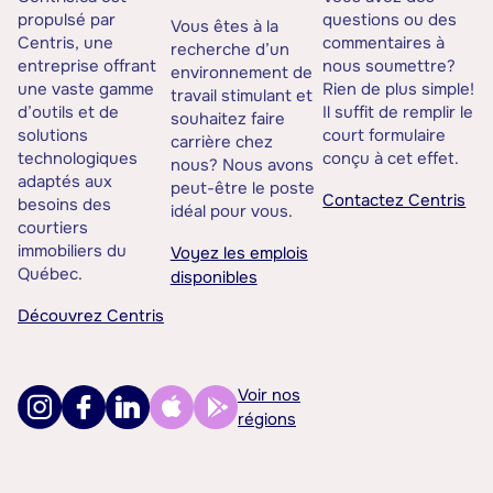
propulsé par
questions ou des
Vous êtes à la
Centris, une
commentaires à
recherche d’un
entreprise offrant
nous soumettre?
environnement de
une vaste gamme
Rien de plus simple!
travail stimulant et
d’outils et de
Il suffit de remplir le
souhaitez faire
solutions
court formulaire
carrière chez
technologiques
conçu à cet effet.
nous? Nous avons
adaptés aux
peut-être le poste
Contactez Centris
besoins des
idéal pour vous.
courtiers
immobiliers du
Voyez les emplois
Québec.
disponibles
Découvrez Centris
Voir nos
régions