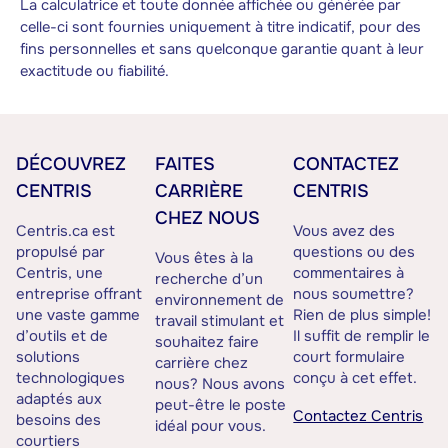
La calculatrice et toute donnée affichée ou générée par
celle-ci sont fournies uniquement à titre indicatif, pour des
fins personnelles et sans quelconque garantie quant à leur
exactitude ou fiabilité.
DÉCOUVREZ
FAITES
CONTACTEZ
CENTRIS
CARRIÈRE
CENTRIS
CHEZ NOUS
Centris.ca est
Vous avez des
propulsé par
questions ou des
Vous êtes à la
Centris, une
commentaires à
recherche d’un
entreprise offrant
nous soumettre?
environnement de
une vaste gamme
Rien de plus simple!
travail stimulant et
d’outils et de
Il suffit de remplir le
souhaitez faire
solutions
court formulaire
carrière chez
technologiques
conçu à cet effet.
nous? Nous avons
adaptés aux
peut-être le poste
Contactez Centris
besoins des
idéal pour vous.
courtiers