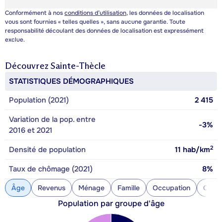
Conformément à nos
conditions d’utilisation
, les données de localisation
vous sont fournies « telles quelles », sans aucune garantie. Toute
responsabilité découlant des données de localisation est expressément
exclue.
Découvrez
Sainte-Thècle
STATISTIQUES DÉMOGRAPHIQUES
Population (2021)
2 415
Variation de la pop. entre
-3%
2016 et 2021
2
Densité de population
11
hab/km
Taux de chômage (2021)
8%
Âge
Revenus
Ménage
Famille
Occupation
Const
Population par groupe d'âge