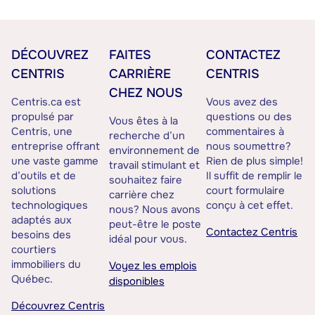
DÉCOUVREZ
FAITES
CONTACTEZ
CENTRIS
CARRIÈRE
CENTRIS
CHEZ NOUS
Centris.ca est
Vous avez des
propulsé par
questions ou des
Vous êtes à la
Centris, une
commentaires à
recherche d’un
entreprise offrant
nous soumettre?
environnement de
une vaste gamme
Rien de plus simple!
travail stimulant et
d’outils et de
Il suffit de remplir le
souhaitez faire
solutions
court formulaire
carrière chez
technologiques
conçu à cet effet.
nous? Nous avons
adaptés aux
peut-être le poste
Contactez Centris
besoins des
idéal pour vous.
courtiers
immobiliers du
Voyez les emplois
Québec.
disponibles
Découvrez Centris