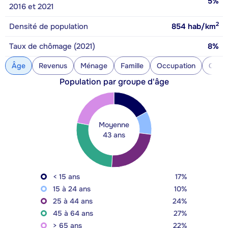
5%
2016 et 2021
2
Densité de population
854
hab/km
Taux de chômage (2021)
8%
Âge
Revenus
Ménage
Famille
Occupation
Const
Population par groupe d'âge
Moyenne
43 ans
< 15 ans
17%
15 à 24 ans
10%
25 à 44 ans
24%
45 à 64 ans
27%
> 65 ans
22%