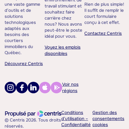
environnement de
une vaste gamme
Rien de plus simple!
travail stimulant et
d’outils et de
Il suffit de remplir le
souhaitez faire
solutions
court formulaire
carrière chez
technologiques
conçu à cet effet.
nous? Nous avons
adaptés aux
peut-être le poste
Contactez Centris
besoins des
idéal pour vous.
courtiers
immobiliers du
Voyez les emplois
Québec.
disponibles
Découvrez Centris
Voir nos
régions
Conditions
Gestion des
d’utilisation –
consentements
© Centris 2026. Tous droits
Confidentialité
cookies
réservés.