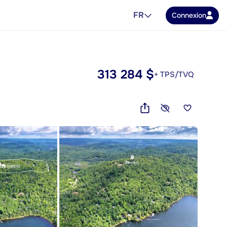
FR
Connexion
313 284 $
+ TPS/TVQ