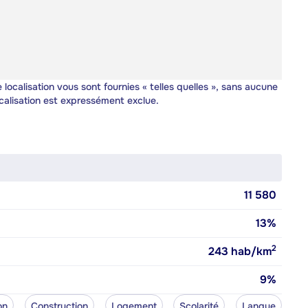
 localisation vous sont fournies « telles quelles », sans aucune
calisation est expressément exclue.
11 580
13%
2
243
hab/km
9%
on
Construction
Logement
Scolarité
Langue