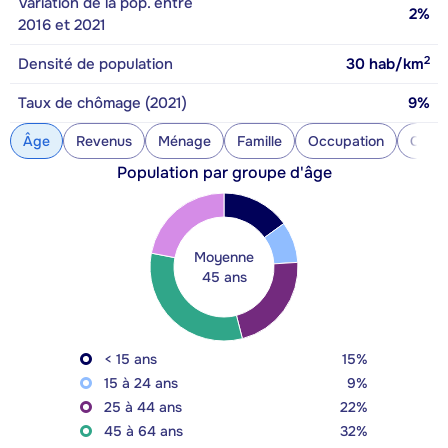
Variation de la pop. entre
2%
2016 et 2021
2
Densité de population
30
hab/km
Taux de chômage (2021)
9%
Âge
Revenus
Ménage
Famille
Occupation
Const
Population par groupe d'âge
Moyenne
45 ans
< 15 ans
15%
15 à 24 ans
9%
25 à 44 ans
22%
45 à 64 ans
32%