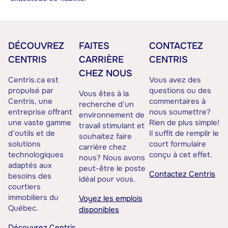
DÉCOUVREZ
FAITES
CONTACTEZ
CENTRIS
CARRIÈRE
CENTRIS
CHEZ NOUS
Centris.ca est
Vous avez des
propulsé par
questions ou des
Vous êtes à la
Centris, une
commentaires à
recherche d’un
entreprise offrant
nous soumettre?
environnement de
une vaste gamme
Rien de plus simple!
travail stimulant et
d’outils et de
Il suffit de remplir le
souhaitez faire
solutions
court formulaire
carrière chez
technologiques
conçu à cet effet.
nous? Nous avons
adaptés aux
peut-être le poste
Contactez Centris
besoins des
idéal pour vous.
courtiers
immobiliers du
Voyez les emplois
Québec.
disponibles
Découvrez Centris