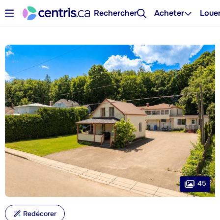
Rechercher
Acheter
Loue
45
Redécorer