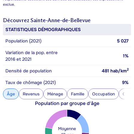
exclue.
Découvrez
Sainte-Anne-de-Bellevue
STATISTIQUES DÉMOGRAPHIQUES
Population (2021)
5 027
Variation de la pop. entre
1%
2016 et 2021
2
Densité de population
481
hab/km
Taux de chômage (2021)
9%
Âge
Revenus
Ménage
Famille
Occupation
Const
Population par groupe d'âge
Moyenne