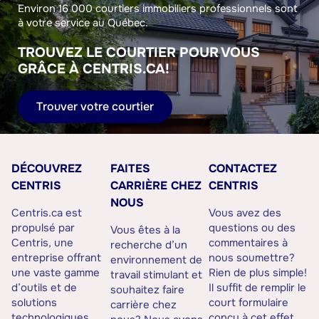
Environ 16 000 courtiers immobiliers professionnels sont
à votre service au Québec.
TROUVEZ LE COURTIER POUR VOUS
GRÂCE À CENTRIS.CA!
Trouver votre courtier
DÉCOUVREZ
FAITES
CONTACTEZ
CENTRIS
CARRIÈRE CHEZ
CENTRIS
NOUS
Centris.ca est
Vous avez des
propulsé par
questions ou des
Vous êtes à la
Centris, une
commentaires à
recherche d’un
entreprise offrant
nous soumettre?
environnement de
une vaste gamme
Rien de plus simple!
travail stimulant et
d’outils et de
Il suffit de remplir le
souhaitez faire
solutions
court formulaire
carrière chez
technologiques
conçu à cet effet.