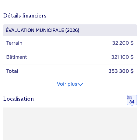
Détails financiers
ÉVALUATION MUNICIPALE (2026)
Terrain
32 200 $
Bâtiment
321 100 $
Total
353 300 $
Voir plus
Localisation
Walk
Score
84