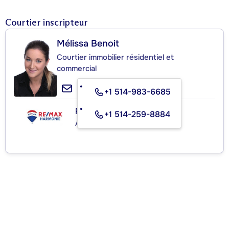
Courtier inscripteur
Mélissa Benoit
Courtier immobilier résidentiel et
commercial
+1 514-983-6685
RE/MAX HARMONIE INC.
+1 514-259-8884
Agence immobilière