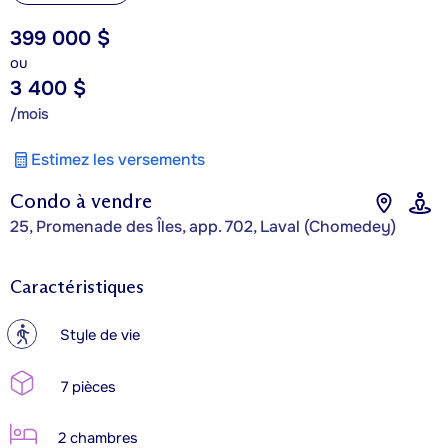
399 000 $
ou
3 400 $
/mois
Estimez les versements
Condo à vendre
25, Promenade des Îles, app. 702, Laval (Chomedey)
Caractéristiques
?
Style de vie
7 pièces
2 chambres