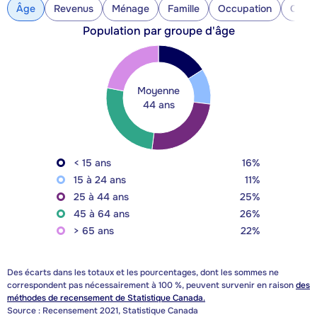
Âge
Revenus
Ménage
Famille
Occupation
Const
Population par groupe d'âge
Moyenne
44 ans
< 15 ans
16%
15 à 24 ans
11%
25 à 44 ans
25%
45 à 64 ans
26%
> 65 ans
22%
Des écarts dans les totaux et les pourcentages, dont les sommes ne
correspondent pas nécessairement à 100 %, peuvent survenir en raison
des
méthodes de recensement de Statistique Canada.
Source : Recensement 2021, Statistique Canada