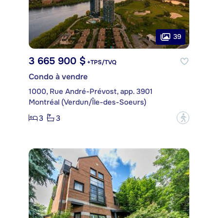
39
3 665 900 $
+TPS/TVQ
Condo à vendre
1000, Rue André-Prévost, app. 3901
Montréal (Verdun/Île-des-Soeurs)
3
3
?