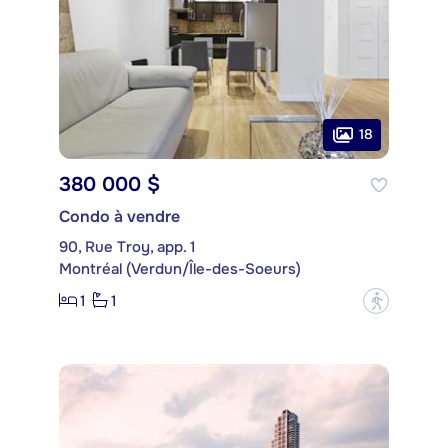
18
380 000 $
Condo à vendre
90, Rue Troy, app. 1
Montréal (Verdun/Île-des-Soeurs)
1
1
?