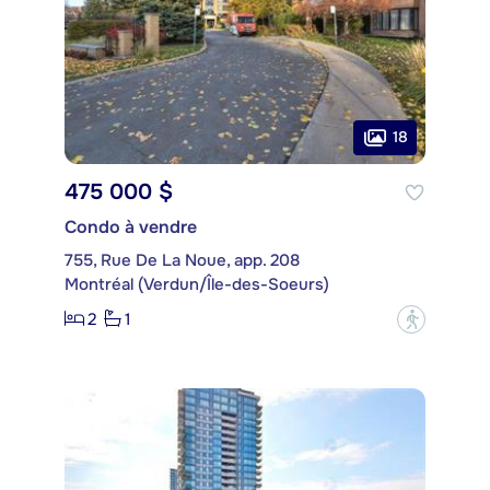
18
475 000 $
Condo à vendre
755, Rue De La Noue, app. 208
Montréal (Verdun/Île-des-Soeurs)
2
1
?