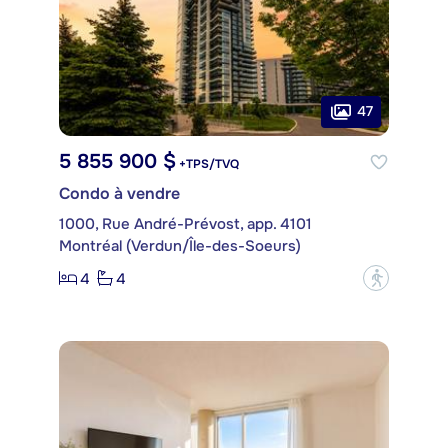
47
5 855 900 $
+TPS/TVQ
Condo à vendre
1000, Rue André-Prévost, app. 4101
Montréal (Verdun/Île-des-Soeurs)
4
4
?