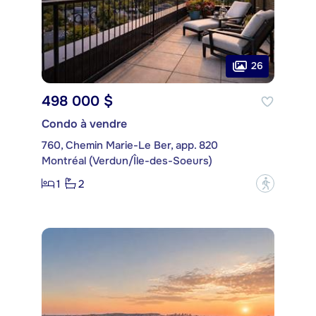
26
498 000 $
Condo à vendre
760, Chemin Marie-Le Ber, app. 820
Montréal (Verdun/Île-des-Soeurs)
1
2
?