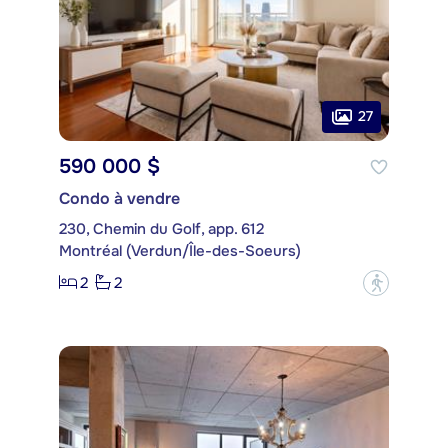
27
590 000 $
Condo à vendre
230, Chemin du Golf, app. 612
Montréal (Verdun/Île-des-Soeurs)
2
2
?