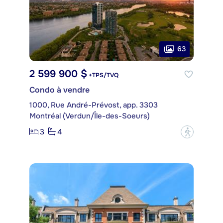
63
2 599 900 $
+TPS/TVQ
Condo à vendre
1000, Rue André-Prévost, app. 3303
Montréal (Verdun/Île-des-Soeurs)
3
4
?