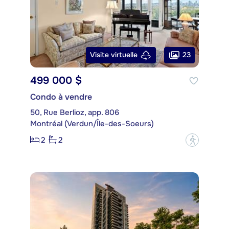
23
Visite virtuelle
499 000 $
Condo à vendre
50, Rue Berlioz, app. 806
Montréal (Verdun/Île-des-Soeurs)
2
2
?