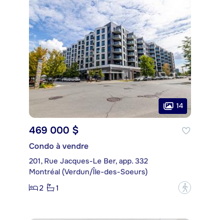
14
469 000 $
Condo à vendre
201, Rue Jacques-Le Ber, app. 332
Montréal (Verdun/Île-des-Soeurs)
2
1
?