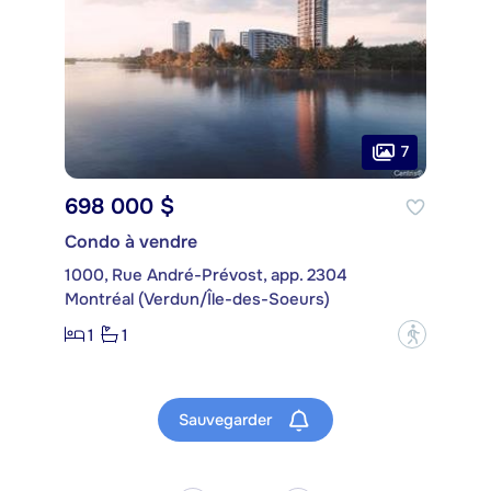
7
698 000 $
Condo à vendre
1000, Rue André-Prévost, app. 2304
Montréal (Verdun/Île-des-Soeurs)
1
1
?
Sauvegarder