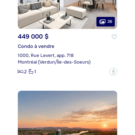
36
449 000 $
Condo à vendre
1000, Rue Levert, app. 718
Montréal (Verdun/Île-des-Soeurs)
2
1
?