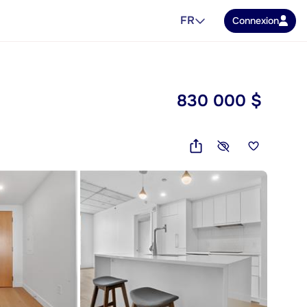
FR
Connexion
830 000 $