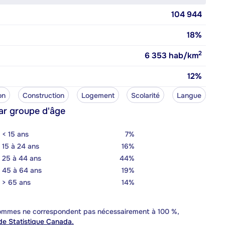
104 944
18%
2
6 353
hab/km
12%
on
Construction
Logement
Scolarité
Langue
ar groupe d'âge
< 15 ans
7%
15 à 24 ans
16%
25 à 44 ans
44%
45 à 64 ans
19%
> 65 ans
14%
 sommes ne correspondent pas nécessairement à 100 %,
e Statistique Canada.