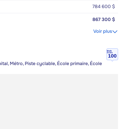
784 600 $
867 300 $
Voir plus
Walk
Score
100
al, Métro, Piste cyclable, École primaire, École