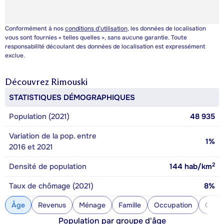
Conformément à nos
conditions d’utilisation
, les données de localisation
vous sont fournies « telles quelles », sans aucune garantie. Toute
responsabilité découlant des données de localisation est expressément
exclue.
Découvrez
Rimouski
STATISTIQUES DÉMOGRAPHIQUES
Population (2021)
48 935
Variation de la pop. entre
1%
2016 et 2021
2
Densité de population
144
hab/km
Taux de chômage (2021)
8%
Âge
Revenus
Ménage
Famille
Occupation
Const
Population par groupe d'âge