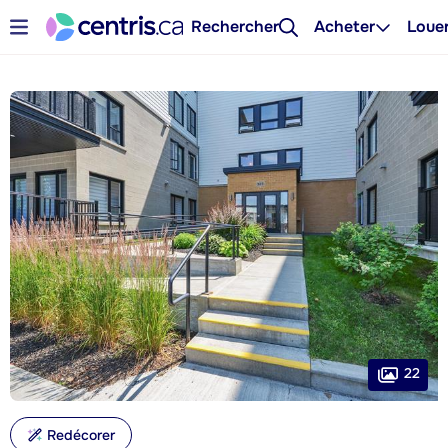
Rechercher
Acheter
Loue
22
Redécorer