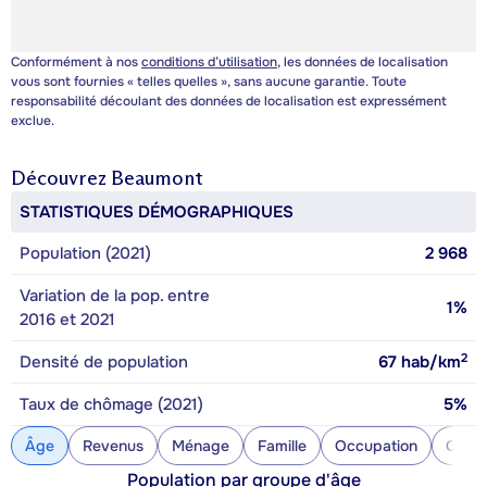
Conformément à nos
conditions d’utilisation
, les données de localisation
vous sont fournies « telles quelles », sans aucune garantie. Toute
responsabilité découlant des données de localisation est expressément
exclue.
Découvrez
Beaumont
STATISTIQUES DÉMOGRAPHIQUES
Population (2021)
2 968
Variation de la pop. entre
1%
2016 et 2021
2
Densité de population
67
hab/km
Taux de chômage (2021)
5%
Âge
Revenus
Ménage
Famille
Occupation
Const
Population par groupe d'âge