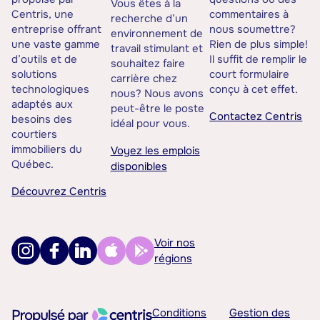
Vous êtes à la
Centris, une
commentaires à
recherche d’un
entreprise offrant
nous soumettre?
environnement de
une vaste gamme
Rien de plus simple!
travail stimulant et
d’outils et de
Il suffit de remplir le
souhaitez faire
solutions
court formulaire
carrière chez
technologiques
conçu à cet effet.
nous? Nous avons
adaptés aux
peut-être le poste
Contactez Centris
besoins des
idéal pour vous.
courtiers
immobiliers du
Voyez les emplois
Québec.
disponibles
Découvrez Centris
Voir nos
régions
Conditions
Gestion des