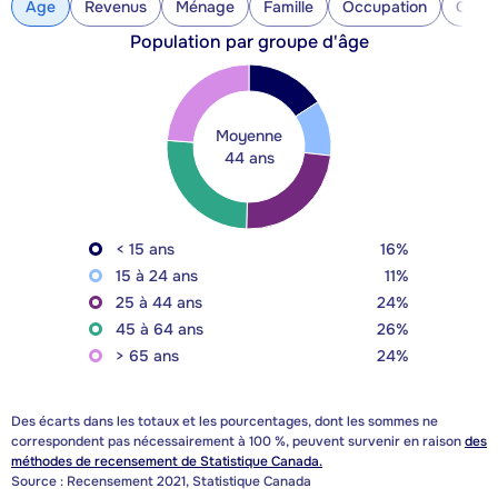
Âge
Revenus
Ménage
Famille
Occupation
Const
Population par groupe d'âge
Moyenne
44 ans
< 15 ans
16%
15 à 24 ans
11%
25 à 44 ans
24%
45 à 64 ans
26%
> 65 ans
24%
Des écarts dans les totaux et les pourcentages, dont les sommes ne
correspondent pas nécessairement à 100 %, peuvent survenir en raison
des
méthodes de recensement de Statistique Canada.
Source : Recensement 2021, Statistique Canada