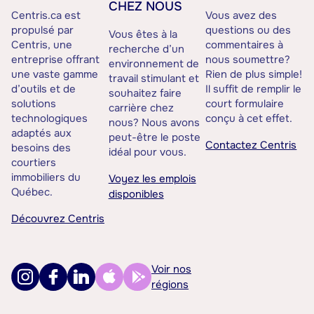
CHEZ NOUS
Centris.ca est
Vous avez des
propulsé par
questions ou des
Vous êtes à la
Centris, une
commentaires à
recherche d’un
entreprise offrant
nous soumettre?
environnement de
une vaste gamme
Rien de plus simple!
travail stimulant et
d’outils et de
Il suffit de remplir le
souhaitez faire
solutions
court formulaire
carrière chez
technologiques
conçu à cet effet.
nous? Nous avons
adaptés aux
peut-être le poste
Contactez Centris
besoins des
idéal pour vous.
courtiers
immobiliers du
Voyez les emplois
Québec.
disponibles
Découvrez Centris
Voir nos
régions