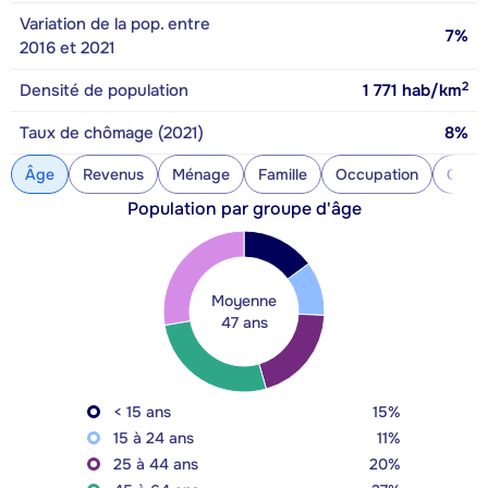
Variation de la pop. entre
7%
2016 et 2021
2
Densité de population
1 771
hab/km
Taux de chômage (2021)
8%
Âge
Revenus
Ménage
Famille
Occupation
Const
Population par groupe d'âge
Moyenne
47 ans
< 15 ans
15%
15 à 24 ans
11%
25 à 44 ans
20%