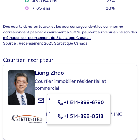
45 à 64 ans
27%
> 65 ans
28%
Des écarts dans les totaux et les pourcentages, dont les sommes ne
correspondent pas nécessairement à 100 %, peuvent survenir en raison
des
méthodes de recensement de Statistique Canada.
Source : Recensement 2021, Statistique Canada
Courtier inscripteur
Liang Zhao
Courtier immobilier résidentiel et
commercial
+1 514-898-6780
LES IMMEUBLES CHARISMA INC.
+1 514-898-0518
Agence immobilière