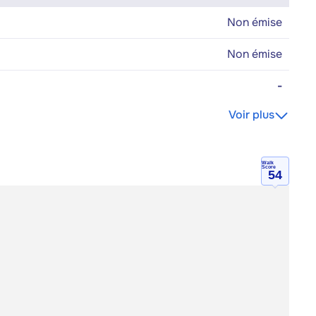
Non émise
Non émise
-
Voir plus
Walk
Score
54