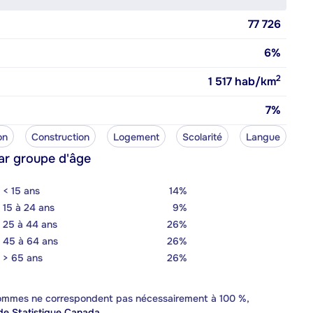
77 726
6%
2
1 517
hab/km
7%
on
Construction
Logement
Scolarité
Langue
ar groupe d'âge
< 15 ans
14%
15 à 24 ans
9%
25 à 44 ans
26%
45 à 64 ans
26%
> 65 ans
26%
 sommes ne correspondent pas nécessairement à 100 %,
e Statistique Canada.