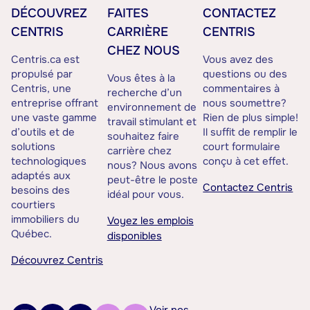
DÉCOUVREZ
FAITES
CONTACTEZ
CENTRIS
CARRIÈRE
CENTRIS
CHEZ NOUS
Centris.ca est
Vous avez des
propulsé par
questions ou des
Vous êtes à la
Centris, une
commentaires à
recherche d’un
entreprise offrant
nous soumettre?
environnement de
une vaste gamme
Rien de plus simple!
travail stimulant et
d’outils et de
Il suffit de remplir le
souhaitez faire
solutions
court formulaire
carrière chez
technologiques
conçu à cet effet.
nous? Nous avons
adaptés aux
peut-être le poste
Contactez Centris
besoins des
idéal pour vous.
courtiers
immobiliers du
Voyez les emplois
Québec.
disponibles
Découvrez Centris