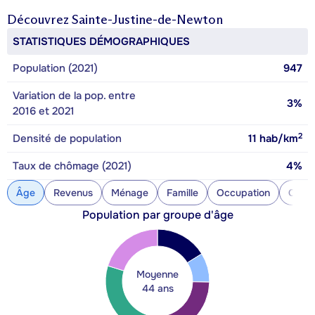
Découvrez
Sainte-Justine-de-Newton
STATISTIQUES DÉMOGRAPHIQUES
Population (2021)
947
Variation de la pop. entre
3%
2016 et 2021
2
Densité de population
11
hab/km
Taux de chômage (2021)
4%
Âge
Revenus
Ménage
Famille
Occupation
Const
Population par groupe d'âge
Moyenne
44 ans