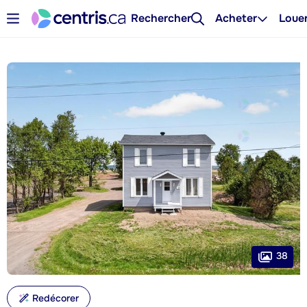
Rechercher
Acheter
Loue
38
Redécorer