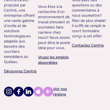
Centris.ca est
Vous avez des
propulsé par
questions ou des
Vous êtes à la
Centris, une
commentaires à
recherche d’un
entreprise offrant
nous soumettre?
environnement de
une vaste gamme
Rien de plus simple!
travail stimulant et
d’outils et de
Il suffit de remplir le
souhaitez faire
solutions
court formulaire
carrière chez
technologiques
conçu à cet effet.
nous? Nous avons
adaptés aux
peut-être le poste
Contactez Centris
besoins des
idéal pour vous.
courtiers
immobiliers du
Voyez les emplois
Québec.
disponibles
Découvrez Centris
Voir nos
régions