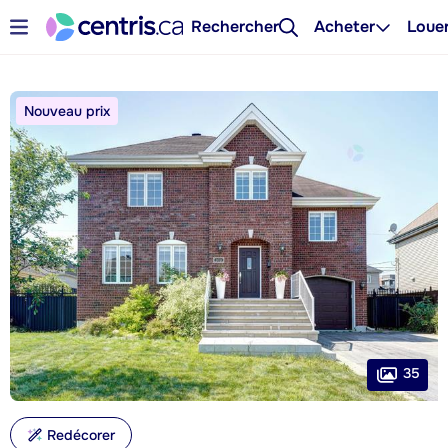
Rechercher
Acheter
Loue
Nouveau prix
35
Redécorer