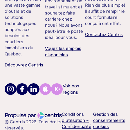
environnement de
une vaste gamme
Rien de plus simple!
travail stimulant et
d’outils et de
Il suffit de remplir le
souhaitez faire
solutions
court formulaire
carrière chez
technologiques
conçu à cet effet.
nous? Nous avons
adaptés aux
peut-être le poste
Contactez Centris
besoins des
idéal pour vous.
courtiers
immobiliers du
Voyez les emplois
Québec.
disponibles
Découvrez Centris
Voir nos
régions
Conditions
Gestion des
d’utilisation –
consentements
© Centris 2026. Tous droits
Confidentialité
cookies
réservés.