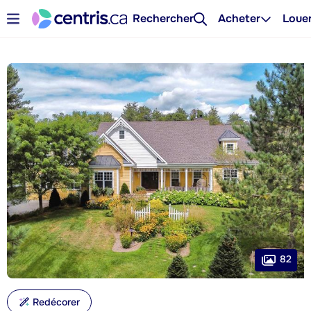
Rechercher
Acheter
Loue
82
Redécorer