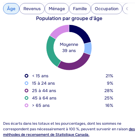
Âge
Revenus
Ménage
Famille
Occupation
Const
Population par groupe d'âge
Moyenne
39 ans
< 15 ans
21%
15 à 24 ans
9%
25 à 44 ans
28%
45 à 64 ans
25%
> 65 ans
16%
Des écarts dans les totaux et les pourcentages, dont les sommes ne
correspondent pas nécessairement à 100 %, peuvent survenir en raison
des
méthodes de recensement de Statistique Canada.