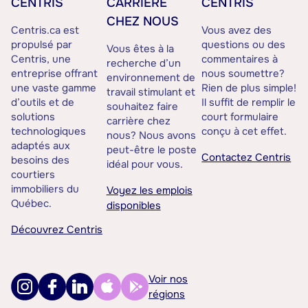
CENTRIS
CARRIÈRE
CENTRIS
CHEZ NOUS
Centris.ca est
Vous avez des
propulsé par
questions ou des
Vous êtes à la
Centris, une
commentaires à
recherche d’un
entreprise offrant
nous soumettre?
environnement de
une vaste gamme
Rien de plus simple!
travail stimulant et
d’outils et de
Il suffit de remplir le
souhaitez faire
solutions
court formulaire
carrière chez
technologiques
conçu à cet effet.
nous? Nous avons
adaptés aux
peut-être le poste
Contactez Centris
besoins des
idéal pour vous.
courtiers
immobiliers du
Voyez les emplois
Québec.
disponibles
Découvrez Centris
Voir nos
régions