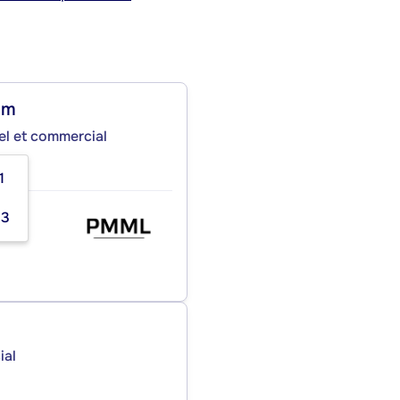
am
iel et commercial
1
03
le et
ial