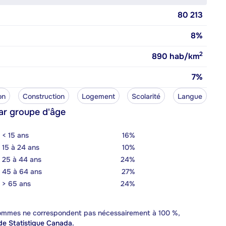
80 213
8%
2
890
hab/km
7%
on
Construction
Logement
Scolarité
Langue
ar groupe d'âge
< 15 ans
16%
15 à 24 ans
10%
25 à 44 ans
24%
45 à 64 ans
27%
> 65 ans
24%
 sommes ne correspondent pas nécessairement à 100 %,
e Statistique Canada.