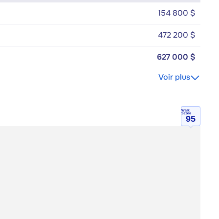
154 800 $
472 200 $
627 000 $
Voir plus
Walk
Score
95