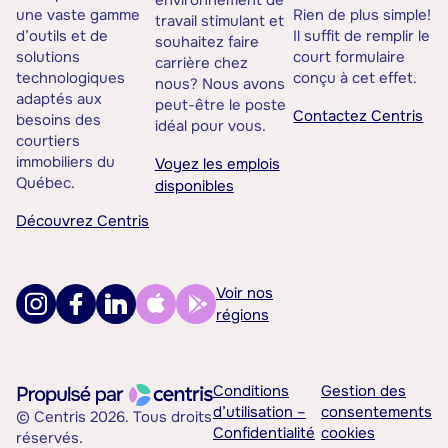
environnement de
une vaste gamme
Rien de plus simple!
travail stimulant et
d’outils et de
Il suffit de remplir le
souhaitez faire
solutions
court formulaire
carrière chez
technologiques
conçu à cet effet.
nous? Nous avons
adaptés aux
peut-être le poste
Contactez Centris
besoins des
idéal pour vous.
courtiers
immobiliers du
Voyez les emplois
Québec.
disponibles
Découvrez Centris
Voir nos
régions
Conditions
Gestion des
d’utilisation –
consentements
© Centris 2026. Tous droits
Confidentialité
cookies
réservés.