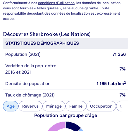
Conformément à nos
conditions d’utilisation
, les données de localisation
vous sont fournies « telles quelles », sans aucune garantie. Toute
responsabilité découlant des données de localisation est expressément
exclue.
Découvrez
Sherbrooke (Les Nations)
STATISTIQUES DÉMOGRAPHIQUES
Population (2021)
71 356
Variation de la pop. entre
7%
2016 et 2021
2
Densité de population
1 165
hab/km
Taux de chômage (2021)
7%
Âge
Revenus
Ménage
Famille
Occupation
Const
Population par groupe d'âge