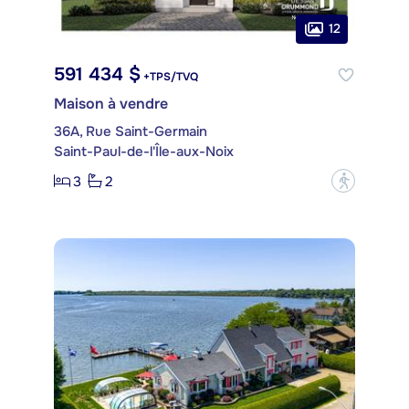
12
591 434 $
+TPS/TVQ
Maison à vendre
36A, Rue Saint-Germain
Saint-Paul-de-l'Île-aux-Noix
3
2
?