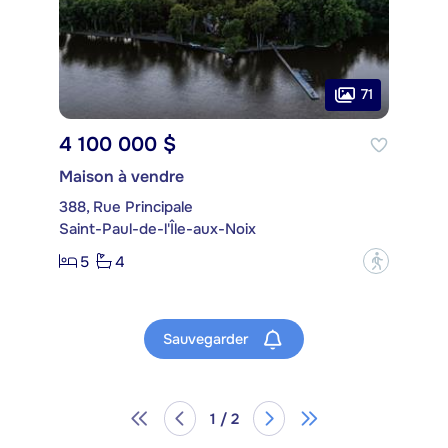
71
4 100 000 $
Maison à vendre
388, Rue Principale
Saint-Paul-de-l'Île-aux-Noix
5
4
?
Sauvegarder
1 / 2