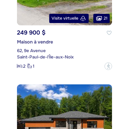
21
Visite virtuelle
249 900 $
Maison à vendre
62, 9e Avenue
Saint-Paul-de-l'Île-aux-Noix
2
1
?