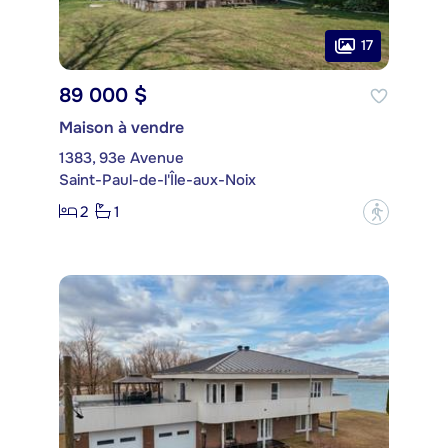
17
89 000 $
Maison à vendre
1383, 93e Avenue
Saint-Paul-de-l'Île-aux-Noix
2
1
?