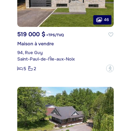
46
519 000 $
+TPS/TVQ
Maison à vendre
94, Rue Guy
Saint-Paul-de-l'Île-aux-Noix
5
2
?