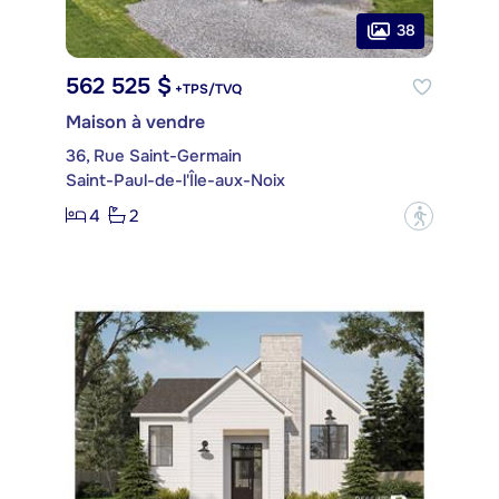
38
562 525 $
+TPS/TVQ
Maison à vendre
36, Rue Saint-Germain
Saint-Paul-de-l'Île-aux-Noix
4
2
?