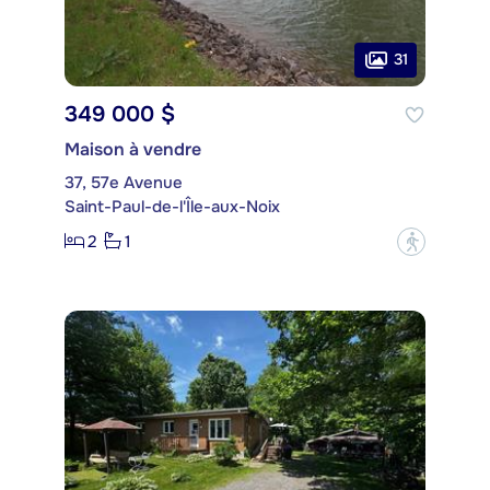
31
349 000 $
Maison à vendre
37, 57e Avenue
Saint-Paul-de-l'Île-aux-Noix
2
1
?