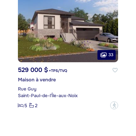
33
529 000 $
+TPS/TVQ
Maison à vendre
Rue Guy
Saint-Paul-de-l'Île-aux-Noix
5
2
?