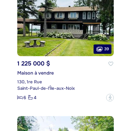
39
1 225 000 $
Maison à vendre
130, 1re Rue
Saint-Paul-de-l'Île-aux-Noix
6
4
?