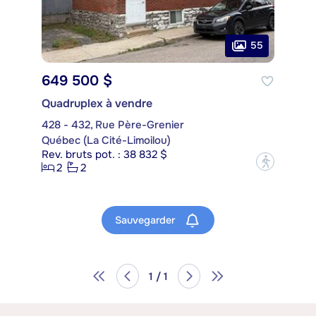
55
649 500 $
Quadruplex à vendre
428 - 432, Rue Père-Grenier
Québec (La Cité-Limoilou)
Rev. bruts pot. : 38 832 $
?
2
2
Sauvegarder
1 / 1