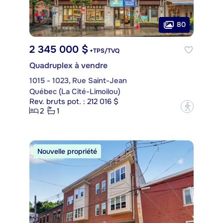
80
2 345 000 $
+TPS/TVQ
Quadruplex à vendre
1015 - 1023, Rue Saint-Jean
Québec (La Cité-Limoilou)
Rev. bruts pot. : 212 016 $
?
2
1
Nouvelle propriété