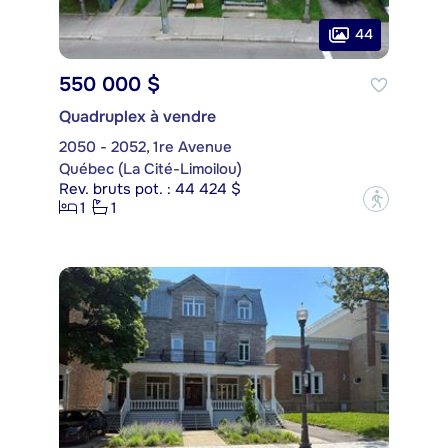
44
550 000 $
Quadruplex à vendre
2050 - 2052, 1re Avenue
Québec (La Cité-Limoilou)
Rev. bruts pot. : 44 424 $
?
1
1