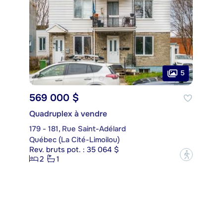
5
569 000 $
Quadruplex à vendre
179 - 181, Rue Saint-Adélard
Québec (La Cité-Limoilou)
Rev. bruts pot. : 35 064 $
?
2
1