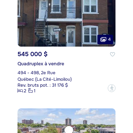
4
545 000 $
Quadruplex à vendre
494 - 498, 2e Rue
Québec (La Cité-Limoilou)
Rev. bruts pot. : 31 176 $
?
2
1