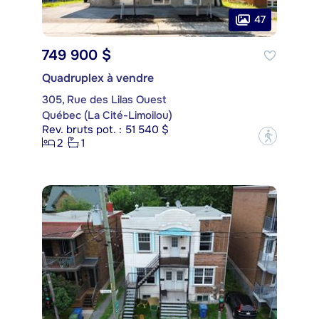
47
749 900 $
Quadruplex à vendre
305, Rue des Lilas Ouest
Québec (La Cité-Limoilou)
Rev. bruts pot. : 51 540 $
?
2
1