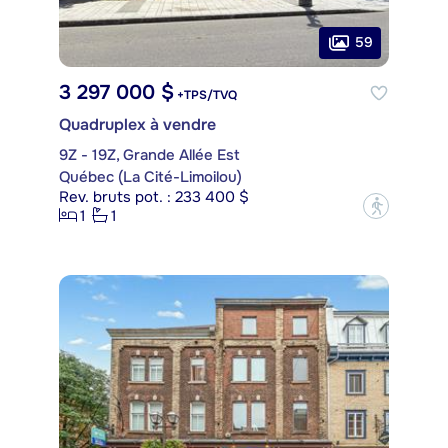
59
3 297 000 $
+TPS/TVQ
Quadruplex à vendre
9Z - 19Z, Grande Allée Est
Québec (La Cité-Limoilou)
Rev. bruts pot. : 233 400 $
?
1
1