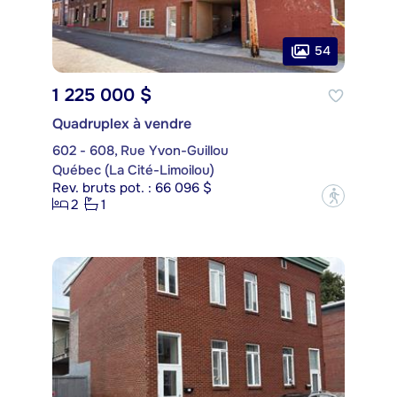
54
1 225 000 $
Quadruplex à vendre
602 - 608, Rue Yvon-Guillou
Québec (La Cité-Limoilou)
Rev. bruts pot. : 66 096 $
?
2
1