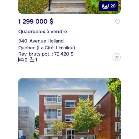
28
1 299 000 $
Quadruplex à vendre
940, Avenue Holland
Québec (La Cité-Limoilou)
Rev. bruts pot. : 72 420 $
?
2
1