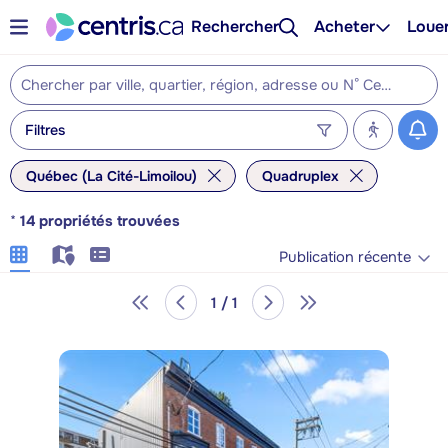
Rechercher
Acheter
Loue
Filtres
Québec (La Cité-Limoilou)
Quadruplex
*
14
propriétés trouvées
Publication récente
1 / 1