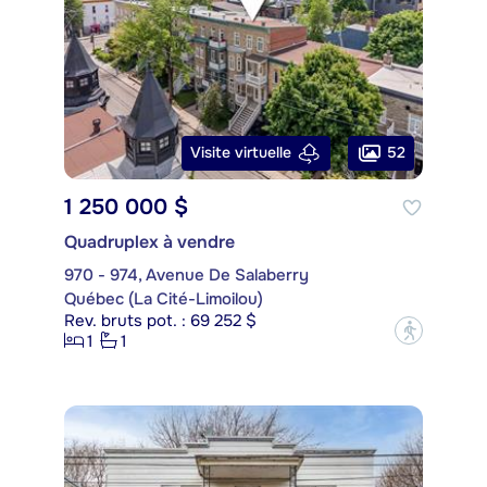
52
Visite virtuelle
1 250 000 $
Quadruplex à vendre
970 - 974, Avenue De Salaberry
Québec (La Cité-Limoilou)
Rev. bruts pot. : 69 252 $
?
1
1