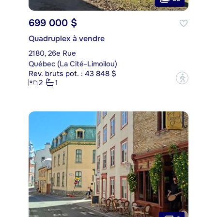
699 000 $
Quadruplex à vendre
2180, 26e Rue
Québec (La Cité-Limoilou)
Rev. bruts pot. : 43 848 $
?
2
1