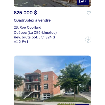
8
825 000 $
Quadruplex à vendre
23, Rue Couillard
Québec (La Cité-Limoilou)
Rev. bruts pot. : 51 324 $
?
2
1