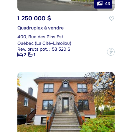
43
1 250 000 $
Quadruplex à vendre
400, Rue des Pins Est
Québec (La Cité-Limoilou)
Rev. bruts pot. : 53 520 $
?
2
1