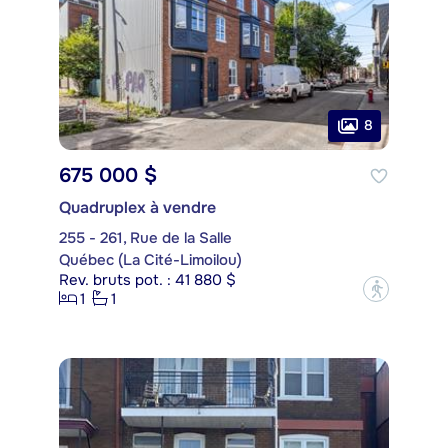
8
675 000 $
Quadruplex à vendre
255 - 261, Rue de la Salle
Québec (La Cité-Limoilou)
Rev. bruts pot. : 41 880 $
?
1
1